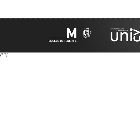
/*
*/