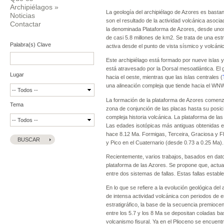
Archipiélagos
»
La geología del archipiélago de Azores es bastan
Noticias
son el resultado de la actividad volcánica asocia
Contactar
la denominada Plataforma de Azores, desde uno
de casi 5.8 millones de km2. Se trata de una est
Palabra(s) Clave
activa desde el punto de vista sísmico y volcáni
Este archipiélago está formado por nueve islas 
está atravesado por la Dorsal mesoatlántica. El 
Lugar
hacia el oeste, mientras que las islas centrales (
una alineación compleja que tiende hacia el W
La formación de la plataforma de Azores comenzó
Tema
zona de conjunción de las placas hasta su posic
compleja historia volcánica. La plataforma de las
Las edades isotópicas más antiguas obtenidas en
hace 8.12 Ma. Formigas, Terceira, Graciosa y Flo
y Pico en el Cuaternario (desde 0.73 a 0.25 Ma).
Recientemente, varios trabajos, basados en dato
plataforma de las Azores. Se propone que, actual
entre dos sistemas de fallas. Estas fallas establ
En lo que se refiere a la evolución geológica del
de intensa actividad volcánica con periodos de e
estratigráfico, la base de la secuencia premioc
entre los 5.7 y los 8 Ma se depositan coladas ba
volcanismo fisural. Ya en el Plioceno se encue