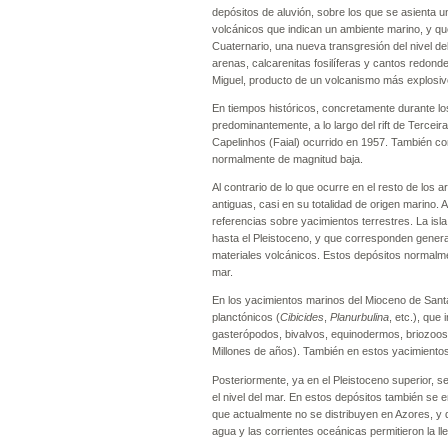
depósitos de aluvión, sobre los que se asienta u
volcánicos que indican un ambiente marino, y qu
Cuaternario, una nueva transgresión del nivel de
arenas, calcarenitas fosilíferas y cantos redon
Miguel, producto de un volcanismo más explosiv
En tiempos históricos, concretamente durante lo
predominantemente, a lo largo del rift de Terceira
Capelinhos (Faial) ocurrido en 1957. También c
normalmente de magnitud baja.
Al contrario de lo que ocurre en el resto de los
antiguas, casi en su totalidad de origen marino. 
referencias sobre yacimientos terrestres. La isl
hasta el Pleistoceno, y que corresponden genera
materiales volcánicos. Estos depósitos normalmen
mar.
En los yacimientos marinos del Mioceno de Santa 
planctónicos (
Cibicides
,
Planurbulina
, etc.), qu
gasterópodos, bivalvos, equinodermos, briozoos 
Millones de años). También en estos yacimiento
Posteriormente, ya en el Pleistoceno superior,
el nivel del mar. En estos depósitos también se
que actualmente no se distribuyen en Azores, y 
agua y las corrientes oceánicas permitieron la ll