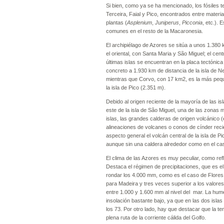
Si bien, como ya se ha mencionado, los fósiles t
Terceira, Faial y Pico, encontrados entre mater
plantas (
Asplenium
,
Juniperus
,
Picconia
, etc.). 
comunes en el resto de la Macaronesia.
El archipiélago de Azores se sitúa a unos 1.380 
el oriental, con Santa Maria y São Miguel; el cen
últimas islas se encuentran en la placa tectóni
concreto a 1.930 km de distancia de la isla de N
mientras que Corvo, con 17 km2, es la más peque
la isla de Pico (2.351 m).
Debido al origen reciente de la mayoría de las 
este de la isla de São Miguel, una de las zonas 
islas, las grandes calderas de origen volcánico (
alineaciones de volcanes o conos de cínder recie
aspecto general el volcán central de la isla de 
aunque sin una caldera alrededor como en el cas
El clima de las Azores es muy peculiar, como ref
Destaca el régimen de precipitaciones, que es el
rondar los 4.000 mm, como es el caso de Flores.
para Madeira y tres veces superior a los valores
entre 1.000 y 1.600 mm al nivel del mar. La hum
insolación bastante bajo, ya que en las dos isla
los 73. Por otro lado, hay que destacar que la te
plena ruta de la corriente cálida del Golfo.