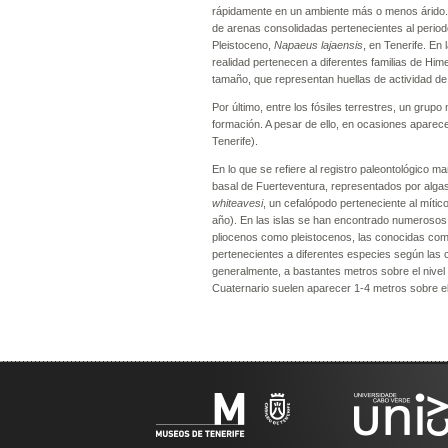
rápidamente en un ambiente más o menos árido. 
de arenas consolidadas pertenecientes al perio
Pleistoceno,
Napaeus lajaensis
, en Tenerife. En
realidad pertenecen a diferentes familias de Hi
tamaño, que representan huellas de actividad de 
Por último, entre los fósiles terrestres, un grup
formación. A pesar de ello, en ocasiones aparece
Tenerife).
En lo que se refiere al registro paleontológico 
basal de Fuerteventura, representados por algas
whiteavesi
, un cefalópodo perteneciente al míti
año). En las islas se han encontrado numerosos 
pliocenos como pleistocenos, las conocidas com
pertenecientes a diferentes especies según las
generalmente, a bastantes metros sobre el nivel d
Cuaternario suelen aparecer 1-4 metros sobre el