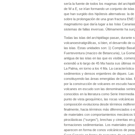
sería la fuente de todos los magmas del archipié
de W a E, se irían formando un conjunto de isla
que han surgido dos hipótesis alternativas: la de
sobre la prolongación de una gran fractura ENE-
magmatismo que daría lugar a las Islas Canaria
sistemas de fallas inversas. Últimamente ha sur
Todas las islas del archipiélago pasan, durante 
volcanoestratigráficas, si bien, el desarrollo de
las islas. Estas unidades son: 1) Complejo Basal
Fuerteventura (macizo de Betancuria), La Gomer
antigua de las islas en las que es visible, come
extendió a lo largo de 45 Ma hasta sus últimas 
La Palma, en torno a los 4 Ma. La característic
sedimentos y densos enjambres de diques. Las s
constituyendo las áreas emergidas de las islas.
por la construcción de volcanes en escudo hace 
volcanes en escudo son las denominadas series b
conocidos en la literatura como Serie Intermedia
punto de vista geoquímico, las rocas volcánicas
composición evoluciona desde términos indiferen
finalmente, hacia términos más diferenciados o e
de materiales con comportamientos mecánicos bien
piroclásticas (“surges”), brechas y cineritas en g
formaciones sedimentarias. Los materiales piroclá
aparecen en forma de conos volcánicos de pequ