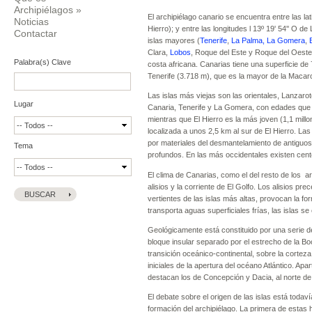
Archipiélagos
»
El archipiélago canario se encuentra entre las lat
Noticias
Hierro); y entre las longitudes l 13º 19' 54'' O d
Contactar
islas mayores (
Tenerife
,
La Palma,
La Gomera
,
Clara,
Lobos
, Roque del Este y Roque del Oeste
Palabra(s) Clave
costa africana. Canarias tiene una superficie de 
Tenerife (3.718 m), que es la mayor de la Macar
Las islas más viejas son las orientales, Lanzaro
Lugar
Canaria, Tenerife y La Gomera, con edades que o
mientras que El Hierro es la más joven (1,1 mill
localizada a unos 2,5 km al sur de El Hierro. La
por materiales del desmantelamiento de antiguos
Tema
profundos. En las más occidentales existen cent
El clima de Canarias, como el del resto de los a
alisios y la corriente de El Golfo. Los alisios 
vertientes de las islas más altas, provocan la f
transporta aguas superficiales frías, las islas s
Geológicamente está constituido por una serie d
bloque insular separado por el estrecho de la B
transición oceánico-continental, sobre la corte
iniciales de la apertura del océano Atlántico. A
destacan los de Concepción y Dacia, al norte d
El debate sobre el origen de las islas está todav
formación del archipiélago. La primera de estas h