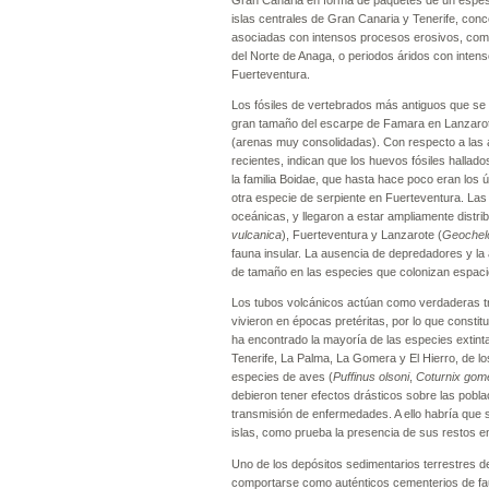
Gran Canaria en forma de paquetes de un espesor
islas centrales de Gran Canaria y Tenerife, conc
asociadas con intensos procesos erosivos, como e
del Norte de Anaga, o periodos áridos con inten
Fuerteventura.
Los fósiles de vertebrados más antiguos que se c
gran tamaño del escarpe de Famara en Lanzarote
(arenas muy consolidadas). Con respecto a las 
recientes, indican que los huevos fósiles halla
la familia Boidae, que hasta hace poco eran los 
otra especie de serpiente en Fuerteventura. Las
oceánicas, y llegaron a estar ampliamente distrib
vulcanica
), Fuerteventura y Lanzarote (
Geochel
fauna insular. La ausencia de depredadores y la
de tamaño en las especies que colonizan espaci
Los tubos volcánicos actúan como verdaderas tr
vivieron en épocas pretéritas, por lo que consti
ha encontrado la mayoría de las especies extint
Tenerife, La Palma, La Gomera y El Hierro, de l
especies de aves (
Puffinus olsoni
,
Coturnix gom
debieron tener efectos drásticos sobre las pobla
transmisión de enfermedades. A ello habría que 
islas, como prueba la presencia de sus restos e
Uno de los depósitos sedimentarios terrestres d
comportarse como auténticos cementerios de fau