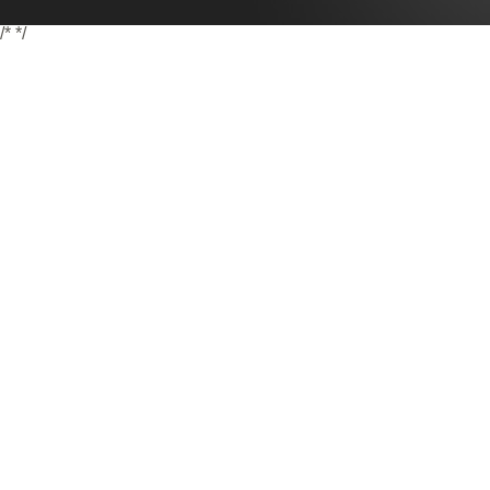
/*
*/