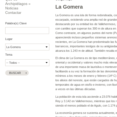
Archipiélagos
»
La Gomera
Noticias
Contactar
La Gomera es una isla de forma redondeada, con
escarpado, existiendo una amplia red de grandes
Palabra(s) Clave
destacando por su entidad los de Vallehermoso, H
con cantiles que superan los 300 m de altura e
Como contraste, en algunos puntos del norte (Punt
apareciendo incluso pequeños sistemas arenosos, 
Lugar
recientes, en La Gomera han predominado las fue
barrancos, importantes testigos de su antigüedad
alcanza los 1.243 m de altitud. También resalta
Tema
El clima de La Gomera es de tipo mediterráneo, c
oriental y occidental y valores mucho más elevado
de una importante masa de laurisilva o montever
facilitando a su vez la formación de las denomin
mínimos a los meses de enero y febrero (14º C) 
los alisios del noreste, que están cargados de 
temporales de agua en otoño e invierno, con lluv
a veces en las últimas décadas.
La población de esta isla asciende a 23.076 habi
Rey y 3.142 en Vallehermoso, mientras que los 
siendo el menos poblado el de Agulo, con 1.174 
La economía gomera se sustenta actualmente, en 