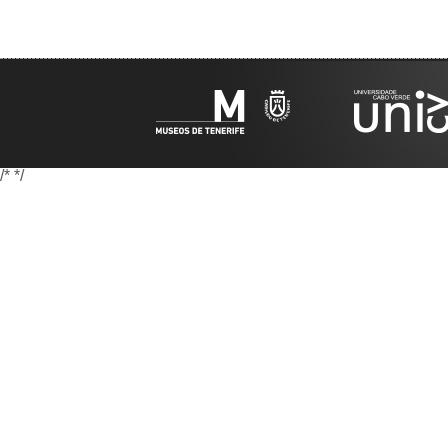
/*
*/