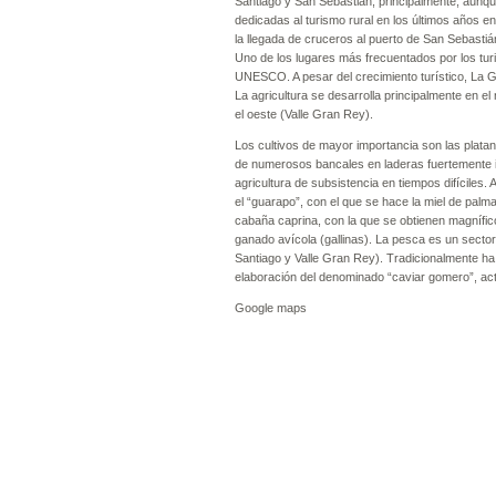
Santiago y San Sebastián, principalmente, aunqu
dedicadas al turismo rural en los últimos años en
la llegada de cruceros al puerto de San Sebastiá
Uno de los lugares más frecuentados por los tur
UNESCO. A pesar del crecimiento turístico, La G
La agricultura se desarrolla principalmente en e
el oeste (Valle Gran Rey).
Los cultivos de mayor importancia son las platane
de numerosos bancales en laderas fuertemente in
agricultura de subsistencia en tiempos difícile
el “guarapo”, con el que se hace la miel de pal
cabaña caprina, con la que se obtienen magnífic
ganado avícola (gallinas). La pesca es un sector
Santiago y Valle Gran Rey). Tradicionalmente ha 
elaboración del denominado “caviar gomero”, a
Google maps