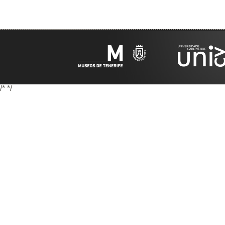
/*
*/