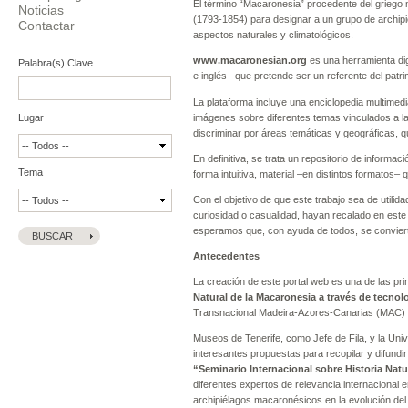
El término “Macaronesia” procedente del griego m
Noticias
(1793-1854) para designar a un grupo de archip
Contactar
aspectos naturales y climatológicos.
www.macaronesian.org
es una herramienta dig
Palabra(s) Clave
e inglés– que pretende ser un referente del patri
La plataforma incluye una enciclopedia multimedi
imágenes sobre diferentes temas vinculados a la 
Lugar
discriminar por áreas temáticas y geográficas, 
En definitiva, se trata un repositorio de inform
Tema
forma intuitiva, material –en distintos formatos
Con el objetivo de que este trabajo sea de utilid
curiosidad o casualidad, hayan recalado en este 
esperamos que, con ayuda de todos, se convier
Antecedentes
La creación de este portal web es una de las pr
Natural de la Macaronesia a través de tecnol
Transnacional Madeira-Azores-Canarias (MAC) 
Museos de Tenerife, como Jefe de Fila, y la Un
interesantes propuestas para recopilar y difundi
“Seminario Internacional sobre Historia Natu
diferentes expertos de relevancia internacional e
archipiélagos macaronésicos en la evolución del