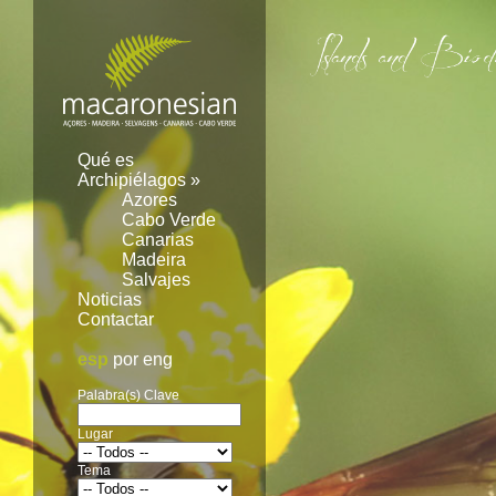
Image 01
Qué es
Archipiélagos
»
Azores
Cabo Verde
Canarias
Madeira
Salvajes
Noticias
Contactar
esp
por
eng
Palabra(s) Clave
Lugar
Tema