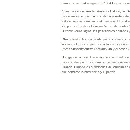
durante casi cuatro siglos. En 1904 fueron adqu
Antes de ser declaradas Reserva Natural, las S
procedentes, en su mayoría, de Lanzarote y del
todo viejas que, curiosamente, no son del gusto 
liña para extraerles el famoso "aceite de pardela
Durante varios siglos, los pescadores canarios
Otra actividad llevada a cabo por los canarios fue
jabones, etc. Buena parte de la llanura superior
(
Messembrianthemum crystallinum
) y el cosco (
Una ganancia extra la obtenían recolectando orc
precio en los puertos canarios. En una ocasión, 
Grande. Cuando las autoridades de Madeira se 
que cobraron la mercancía y el patrón.