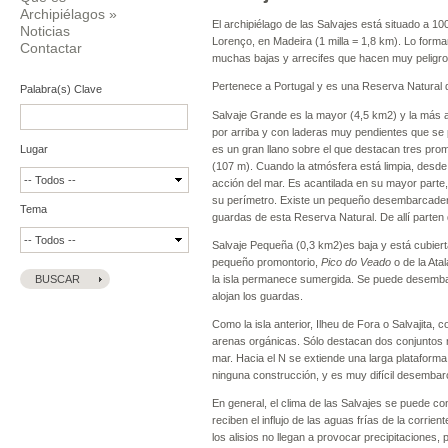
Archipiélagos
»
El archipiélago de las Salvajes está situado a 10
Noticias
Lorenço, en Madeira (1 milla = 1,8 km). Lo forma
Contactar
muchas bajas y arrecifes que hacen muy peligros
Pertenece a Portugal y es una Reserva Natural 
Palabra(s) Clave
Salvaje Grande es la mayor (4,5 km2) y la más 
por arriba y con laderas muy pendientes que se p
es un gran llano sobre el que destacan tres pro
Lugar
(107 m). Cuando la atmósfera está limpia, desde 
acción del mar. Es acantilada en su mayor parte,
su perímetro. Existe un pequeño desembarcadero
Tema
guardas de esta Reserva Natural. De allí parten 
Salvaje Pequeña (0,3 km2)es baja y está cubiert
pequeño promontorio,
Pico do Veado
o de la Ata
la isla permanece sumergida. Se puede desembarc
alojan los guardas.
Como la isla anterior, Ilheu de Fora o Salvajita,
arenas orgánicas. Sólo destacan dos conjuntos r
mar. Hacia el N se extiende una larga plataforma
ninguna construcción, y es muy difícil desembarc
En general, el clima de las Salvajes se puede con
reciben el influjo de las aguas frías de la corrie
los alisios no llegan a provocar precipitaciones,