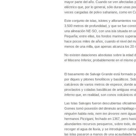
mayor parte del año. Cuando se ven afectadas po
eléctrico que, por lo general, sólo duran unas 
veces cargadas de polvo sahariano, como en Ca
Este conjunto de islas, islotes y afloramientos 
3.500 metros de profundidad, y que se fue cons
una alineación NE-SO, con una isla situada en un 
Pequeña; entre ellas, los fondos marinos superan
hace pocos miles de años, cuando el nivel del 
menos de una milla, que apenas alcanza
No existen dataciones absolutas sobre la edad d
el Mioceno Inferior, probablemente e
El basamento de Salvaje Grande está formado po
por diques y pitones fonolíticos y basálticos. S
calcáreos de varios metros de espesor, donde apa
piroclastos y coladas basálticas de antiguas er
Inferno
que, en realidad, son conos volcánicos 
Las Islas Salvajes fueron descubiertas oficial
Gomes tomó posesión del diminuto archipiélago 
ninguém habita nela, nem ten árvores nem água
hermanos Pizzigani, fechado en 1367, pero hast
abundantes recursos pesqueros, sobre todo, de tú
recoger el agua de lluvia, y se introdujeron cab
las islas pasaron a manos de una acaudalada fa