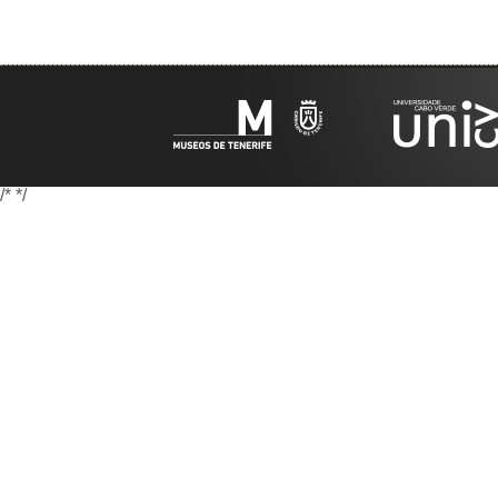
/*
*/