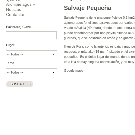
Archipiélagos
»
Salvaje Pequeña
Noticias
Contactar
Salvaje Pequeña tiene una superficie de 0,3 km2
aglomerados fonolíticos atravesados por varios
Palabra(s) Clave
Veado o Atalaia (49 msm), donde se encuentra otr
puede desembarcar por una playita situada al SO
guardas, que se desarma en otoño y se guarda e
Lugar
Ilhéu de Fora, como la anterior, es baja y muy 
rocosos, el más alto (15 msm) situado en el ext
pequeños. Es el único lugar del mundo donde cre
esta isla no hay ninguna construcción, y es muy d
Tema
Google maps