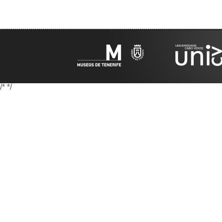
/*
*/