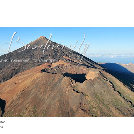
ible
ps