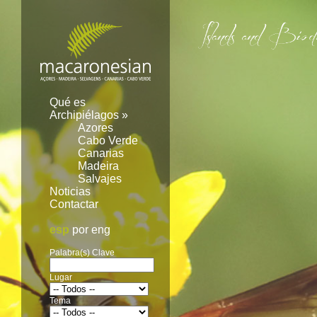
Image 01
Qué es
Archipiélagos
»
Azores
Cabo Verde
Canarias
Madeira
Salvajes
Noticias
Contactar
esp
por
eng
Palabra(s) Clave
Lugar
Tema