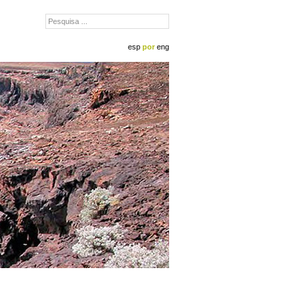
esp
por
eng