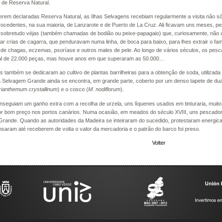
 de Reserva Natural.
erem declaradas Reserva Natural, as Ilhas Selvagens recebiam regularmente a visita não
rocedentes, na sua maioria, de Lanzarote e de Puerto de La Cruz. Ali ficavam uns meses, 
 sobretudo véjas (também chamadas de bodião ou peixe-papagaio) que, curiosamente, não
ar crias de cagarra, que penduravam numa linha, de boca para baixo, para lhes extrair o fa
 de chagas, eczemas, psoríase e outros males de pele. Ao longo de vários séculos, os pe
al de 22.000 peças, mas houve anos em que superaram as 50.000…
 também se dedicaram ao cultivo de plantas barrilheiras para a obtenção de soda, utilizada n
a Selvagem Grande ainda se encontra, em grande parte, coberto por um denso tapete de dua
anthemum crystallinum
) e o cosco (
M. nodiflorum
).
onseguiam um ganho extra com a recolha de urzela, uns líquenes usados em tinturaria, muit
r bom preço nos portos canários. Numa ocasião, em meados do século XVIII, uns pescado
rande. Quando as autoridades da Madeira se inteiraram do sucedido, protestaram energic
saram até receberem de volta o valor da mercadoria e o patrão do barco foi preso.
Volter