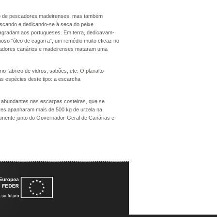
 só de pescadores madeirenses, mas também
pescando e dedicando-se à seca do peixe
 agradam aos portugueses. Em terra, dedicavam-
moso “óleo de cagarra”, um remédio muito eficaz no
scadores canários e madeirenses mataram uma
o fabrico de vidros, sabões, etc. O planalto
s espécies deste tipo: a escarcha
o abundantes nas escarpas costeiras, que se
res apanharam mais de 500 kg de urzela na
amente junto do Governador-Geral de Canárias e