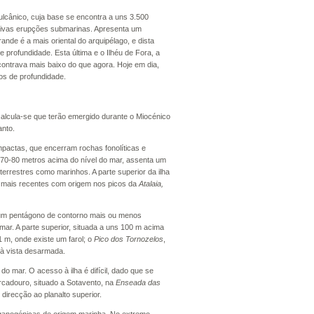
vulcânico, cuja base se encontra a uns 3.500
ssivas erupções submarinas. Apresenta um
de é a mais oriental do arquipélago, e dista
rofundidade. Esta última e o Ilhéu de Fora, a
contrava mais baixo do que agora. Hoje em dia,
os de profundidade.
calcula-se que terão emergido durante o Miocénico
anto.
ctas, que encerram rochas fonolíticas e
ns 70-80 metros acima do nível do mar, assenta um
errestres como marinhos. A parte superior da ilha
as mais recentes com origem nos picos da
Atalaia,
e um pentágono de contorno mais ou menos
ar. A parte superior, situada a uns 100 m acima
1 m, onde existe um farol; o
Pico dos Tornozelos
,
 à vista desarmada.
o mar. O acesso à ilha é difícil, dado que se
cadouro, situado a Sotavento, na
Enseada das
irecção ao planalto superior.