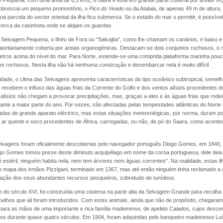
 Pequena, com uma área de 0,3 km2, é baixa e está em grande parte coberta por areias o
sobressai um pequeno promontório, o
Pico do Veado
ou da Atalaia, de apenas 49 m de altura, 
oa parcela do sector oriental da ilha fica submersa. Se o estado do mar o permitir, é possí
cerca da casinhota onde se alojam os guardas.
 Selvagem Pequena, o Ilhéu de Fora ou “Salvajita”, como lhe chamam os canários, é baixo 
oritariamente coberta por areias organogénicas. Destacam-se dois conjuntos rochosos, o m
etros acima do nível do mar. Para Norte, estende-se uma comprida plataforma marinha pouc
os rochosos. Nesta ilha não há nenhuma construção e desembarcar nela é muito difícil.
idade, o clima das Selvagens apresenta características do tipo oceânico subtropical, semel
, recebem o influxo das águas frias da Corrente do Golfo e dos ventos alísios procedentes
os alísios não chegam a provocar precipitações, mas, graças a eles e às águas frias que rod
ante a maior parte do ano. Por vezes, são afectadas pelas tempestades atlânticas do Norte
as de grande aparato eléctrico, mas estas situações meteorológicas, por norma, duram 
ar quente e seco procedentes de África, carregadas, ou não, de pó do Saara, como acontec
elvagens foram oficialmente descobertas pelo navegador português Diogo Gomes, em 1640
go Gomes tomou posse deste diminuto arquipélago em nome da coroa portuguesa, dele deix
 estéril, ninguém habita nela, nem tem árvores nem águas correntes”. Na realidade, estas i
no mapa dos irmãos Pizzigani, terminado em 1367, mas até então ninguém tinha reclamado a
ração dos seus abundantes recursos pesqueiros, sobretudo de tunídeos.
o do século XVI, foi construída uma cisterna na parte alta da Selvagem Grande para recolha 
oelhos que ali foram introduzidos. Com estes animais, ainda que não de propósito, chegaram,
ara as mãos de uma importante e rica família madeirense, de apelido Caiados, cujos desc
se durante quase quatro séculos. Em 1904, foram adquiridas pelo banqueiro madeirense Lu