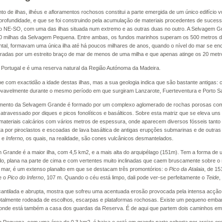
to de ilhas, ilhéus e afloramentos rochosos constitui a parte emergida de um único edifício 
profundidade, e que se foi construindo pela acumulação de materiais procedentes de suce
o NE-SO, com uma das ilhas situada num extremo e as outras duas no outro. A Selvagem Gran
0 milhas da Selvagem Pequena. Entre ambas, os fundos marinhos superam os 500 metros de p
ntal, formavam uma única ilha até há poucos milhares de anos, quando o nível do mar se en
radas por um estreito braço de mar de menos de uma milha e que apenas atinge os 20 metr
 Portugal e é uma reserva natural da Região Autónoma da Madeira.
e com exactidão a idade destas ilhas, mas a sua geologia indica que são bastante antigas: 
provavelmente durante o mesmo período em que surgiram Lanzarote, Fuerteventura e Porto S
nto da Selvagem Grande é formado por um complexo aglomerado de rochas porosas compa
, atravessado por diques e picos fonolíticos e basálticos. Sobre esta matriz que se eleva u
 materiais calcários com vários metros de espessura, onde aparecem diversos fósseis tanto t
ta por piroclastos e escoadas de lava basáltica de antigas erupções submarinas e de outr
e
Inferno,
os quais, na realidade, são cones vulcânicos desmantelados.
 Grande é a maior ilha, com 4,5 km2, e a mais alta do arquipélago (151m). Tem a forma d
o, plana na parte de cima e com vertentes muito inclinadas que caem bruscamente sobre o m
o mar, é um extenso planalto em que se destacam três promontórios: o
Pico da Atalaia
, de 15
e o
Pico do Inferno
, 107 m. Quando o céu está limpo, dali pode ver-se perfeitamente o
Teide
,
lcantilada e abrupta, mostra que sofreu uma acentuada erosão provocada pela intensa acção d
otalmente rodeada de escolhos, escarpas e plataformas rochosas. Existe um pequeno embar
 onde está também a casa dos guardas da Reserva. É de aqui que partem dois caminhos em d