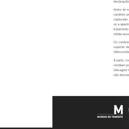
declaração
Antes de s
canários p
capturado,
se a apanh
tratamento
média anu
Os canários
superior d
(
Messembri
À parte, c
vendiam po
Selvagem G
não descan