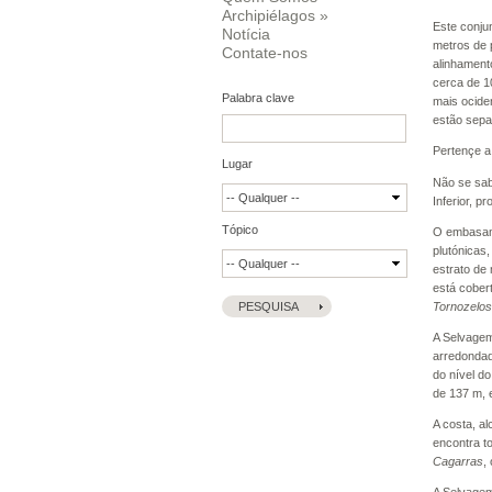
Archipiélagos
»
Este conjun
Notícia
metros de 
Contate-nos
alinhament
cerca de 1
Palabra clave
mais ocide
estão sepa
Pertençe a
Lugar
Não se sab
Inferior, 
Tópico
O embasame
plutónicas
estrato de
está cober
Tornozelos
A Selvagem
arredondad
do nível d
de 137 m, 
A costa, a
encontra t
Cagarras
,