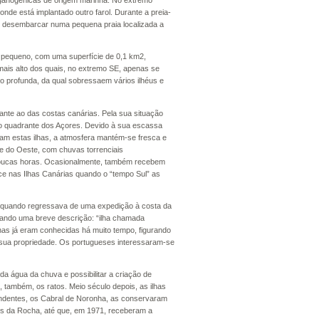
rganogénicas de origem marinha. No extremo
onde está implantado outro farol. Durante a preia-
vel desembarcar numa pequena praia localizada a
e pequeno, com uma superfície de 0,1 km2,
ais alto dos quais, no extremo SE, apenas se
o profunda, da qual sobressaem vários ilhéus e
hante ao das costas canárias. Pela sua situação
 do quadrante dos Açores. Devido à sua escassa
eiam estas ilhas, a atmosfera mantém-se fresca e
 e do Oeste, com chuvas torrenciais
poucas horas. Ocasionalmente, também recebem
e nas Ilhas Canárias quando o “tempo Sul” as
, quando regressava de uma expedição à costa da
ando uma breve descrição: “ilha chamada
lhas já eram conhecidas há muito tempo, figurando
 sua propriedade. Os portugueses interessaram-se
da água da chuva e possibilitar a criação de
 também, os ratos. Meio século depois, as ilhas
endentes, os Cabral de Noronha, as conservaram
ís da Rocha, até que, em 1971, receberam a