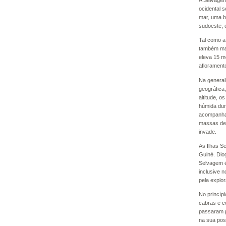
A Selvagem
ocidental 
mar, uma b
sudoeste, 
Tal como a
também mai
eleva 15 m
aflorament
Na general
geográfica
altitude, 
húmida dur
acompanhad
massas de 
invade.
As Ilhas S
Guiné. Dio
Selvagem é
inclusive 
pela explo
No princípi
cabras e c
passaram p
na sua pos