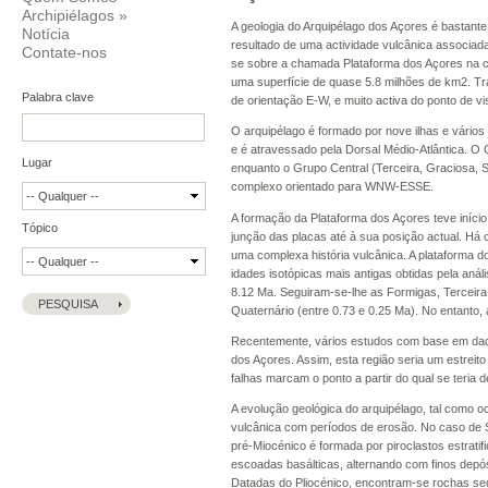
Archipiélagos
»
A geologia do Arquipélago dos Açores é bastante
Notícia
resultado de uma actividade vulcânica associada 
Contate-nos
se sobre a chamada Plataforma dos Açores na c
uma superfície de quase 5.8 milhões de km2. Tr
Palabra clave
de orientação E-W, e muito activa do ponto de vi
O arquipélago é formado por nove ilhas e vário
e é atravessado pela Dorsal Médio-Atlântica. O 
Lugar
enquanto o Grupo Central (Terceira, Graciosa, S
complexo orientado para WNW-ESSE.
A formação da Plataforma dos Açores teve iníci
Tópico
junção das placas até à sua posição actual. Há
uma complexa história vulcânica. A plataforma do
idades isotópicas mais antigas obtidas pela anál
8.12 Ma. Seguiram-se-lhe as Formigas, Terceira, 
Quaternário (entre 0.73 e 0.25 Ma). No entanto,
Recentemente, vários estudos com base em dado
dos Açores. Assim, esta região seria um estreito
falhas marcam o ponto a partir do qual se teria 
A evolução geológica do arquipélago, tal como oc
vulcânica com períodos de erosão. No caso de Sa
pré-Miocénico é formada por piroclastos estrati
escoadas basálticas, alternando com finos depós
Datadas do Pliocénico, encontram-se rochas sed