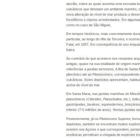
aluvião, sobre as quais assenta uma escoada ba
vulcânicos que denotam um ambiente marinho, co
nova alteração do nível do mar produziu o dese
fossilíferos e clastos arredondados. Em algumas
como no caso de São Miguel.
Em tempos históricos, mais concretamente duran
particular, ao longo do rifte da Terceira, e ocor
Faial, em 1957. Em consequência do seu enquad
baixa.
Ao contrário do que acontece nos restantes ar
antigas, quase na sua totalidade de origem mari
referências a jazidas terrestres. A Ilha de Sant
pliocénico até ao Pleistocénico, correspondendo
vulcânicas. Estes depósitos apresentam, habitua
acima do nível do mar.
Em Santa Maria, nas jazidas marinhas do Miocéni
planctónicos (
Cibicides
,
Planurbulina
, etc.), in
gastrópodes, bivalves, equinodermos, briozários
Inferior (7-5 milhões de anos). Nestas jazidas
Posteriormente, já no Pleistoceno Superior, for
depósitos, também se encontram muitos espécim
existem nos Açores e que correspondem, portant
oceânicas permitiram a chegada de espécies trop