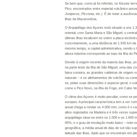
Se bem que, como já foi referido, os fósseis ter
Pico, encontrados entre material vulcânico poro
Juniperus
,
Picconia
, etc.). É de notar a ausênc
ilhas da Macaronésia.
O Arquipélago dos Açores está situado a uns 1.38
oriental, com Santa Maria e São Miguel; o centra
últimas ilhas localizam-se sobre a placa tectón
concretamente, a uma distância de 1.930 km da 
mesmo tempo, a capital administrativa, sendo o 
altura máxima corresponde ao topo da Ilha do P
Devido à origem recente da maioria das ilhas,
na parte leste da Ilha de São Miguel, uma das zo
faixa costeira, as grandes caldeiras de origem 
naturais – e os alinhamentos de vulcões ou cone
se, pelas suas dimensões e aspecto geral, o vul
como o Pico Novo, na Ilha do Fogo, em Cabo Ve
O clima dos Açores é muito peculiar, como se pe
europeu. A principal característica tem a ver c
anual chega a rondar os 4.000 mm, como é o cas
altos registados na Madeira e é três vezes supe
arquipélago situa-se entre os 1.000 e os 1.600 
95%; e o grau de insolação muito baixo – note-s
geográfica, a média anual de dias de sol não su
latitude das ilhas, dado que se encontram em pl