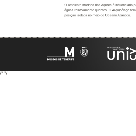
O ambiente marinho dos Açores é influenciado 
águas relativamente quentes. O Arquipélago tem 
posição isolada no meio do Oceano Atlântico.
/*
*/