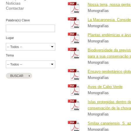
Noticias
Nossa terra, nossa gente
Contactar
Monografías
La Macaronesia. Consider
Palabra(s) Clave
Monografías
Plantas endémicas e árv
Lugar
Monografías
Biodiversidade da previs
Tema
para a sua conservação 
Monografías
Ensayo geobotánico glob
Monografías
Aves de Cabo Verde
Monografías
Islas protegidas dentro d
conservación de la chova 
Monografías
Smilax canariensis, S. a
Monografías