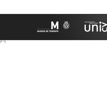
/*
*/